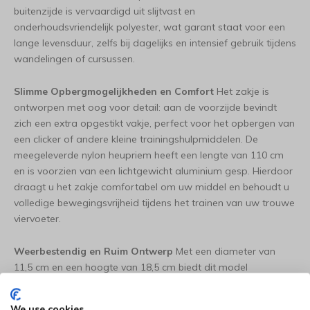
buitenzijde is vervaardigd uit slijtvast en
onderhoudsvriendelijk polyester, wat garant staat voor een
lange levensduur, zelfs bij dagelijks en intensief gebruik tijdens
wandelingen of cursussen.
Slimme Opbergmogelijkheden en Comfort
Het zakje is
ontworpen met oog voor detail: aan de voorzijde bevindt
zich een extra opgestikt vakje, perfect voor het opbergen van
een clicker of andere kleine trainingshulpmiddelen. De
meegeleverde nylon heupriem heeft een lengte van 110 cm
en is voorzien van een lichtgewicht aluminium gesp. Hierdoor
draagt u het zakje comfortabel om uw middel en behoudt u
volledige bewegingsvrijheid tijdens het trainen van uw trouwe
viervoeter.
Weerbestendig en Ruim Ontwerp
Met een diameter van
11,5 cm en een hoogte van 18,5 cm biedt dit model
voldoende ruimte voor een flinke voorraad snoepjes of kleine
speeltjes. De binnenzijde is gevoerd met waterdicht nylon,
We use cookies