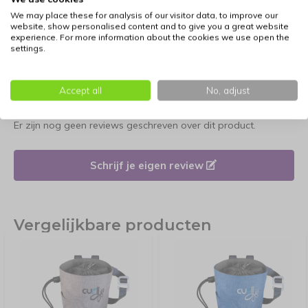
waardoor de beloningen droog en vers blijven tijdens een
We may place these for analysis of our visitor data, to improve our
onverwachte regenbui of in vochtige omstandigheden. Een
website, show personalised content and to give you a great website
onmisbaar, functioneel accessoire dat bijdraagt aan
experience. For more information about the cookies we use open the
settings.
plezierige en effectieve trainingsmomenten in de buitenlucht.
Accept all
No, adjust
Reviews
Er zijn nog geen reviews geschreven over dit product.
Schrijf je eigen review
Vergelijkbare producten