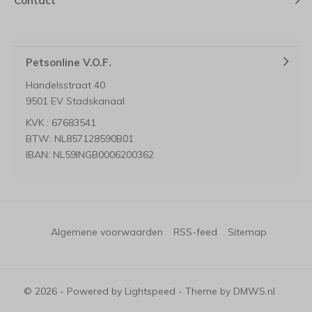
Contact
Petsonline V.O.F.
Handelsstraat 40
9501 EV Stadskanaal
KVK : 67683541
BTW: NL857128590B01
IBAN: NL59INGB0006200362
Algemene voorwaarden
RSS-feed
Sitemap
© 2026 - Powered by
Lightspeed
- Theme by
DMWS.nl