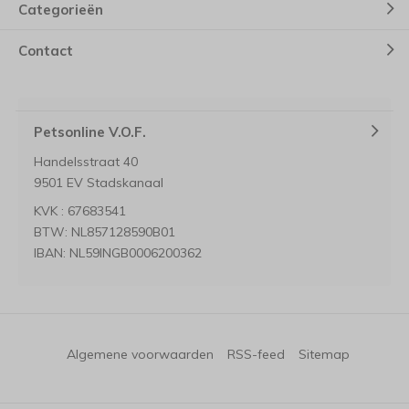
Categorieën
Contact
Petsonline V.O.F.
Handelsstraat 40
9501 EV Stadskanaal
KVK : 67683541
BTW: NL857128590B01
IBAN: NL59INGB0006200362
Algemene voorwaarden
RSS-feed
Sitemap