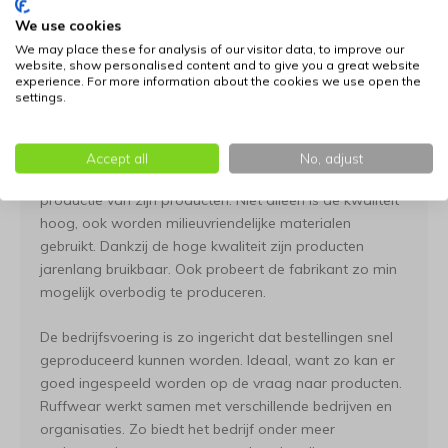
Het eerste product dat Ruffwear produceerde was een
We use cookies
opbouwbare voer- en waterbak. Dit gebeurde in 1993.
We may place these for analysis of our visitor data, to improve our
In 1994 volgde een formele start van het bedrijf,
website, show personalised content and to give you a great website
waarna het productaanbod steeds verder uitgebreid is.
experience. For more information about the cookies we use open the
settings.
Oog voor duurzaamheid
Accept all
No, adjust
Ruffwear legt de focus op duurzaamheid bij de
productie van zijn producten. Niet alleen is de kwaliteit
hoog, ook worden milieuvriendelijke materialen
gebruikt. Dankzij de hoge kwaliteit zijn producten
jarenlang bruikbaar. Ook probeert de fabrikant zo min
mogelijk overbodig te produceren.
De bedrijfsvoering is zo ingericht dat bestellingen snel
geproduceerd kunnen worden. Ideaal, want zo kan er
goed ingespeeld worden op de vraag naar producten.
Ruffwear werkt samen met verschillende bedrijven en
organisaties. Zo biedt het bedrijf onder meer