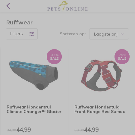
Ruffwear
Filters:
Sorteren op:
-47%
-47%
-25%
-25%
SALE
SALE
SALE
SALE
Ruffwear Hondentrui
Ruffwear Hondentuig
Climate Changer™ Glacier
Front Range Red Sumac
44,99
44,99
84,90
59,90