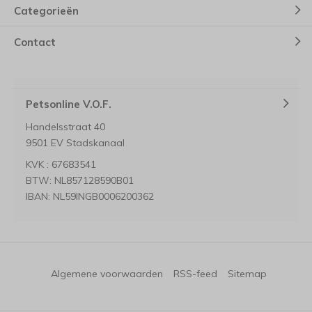
Categorieën
Contact
Petsonline V.O.F.
Handelsstraat 40
9501 EV Stadskanaal
KVK : 67683541
BTW: NL857128590B01
IBAN: NL59INGB0006200362
Algemene voorwaarden
RSS-feed
Sitemap